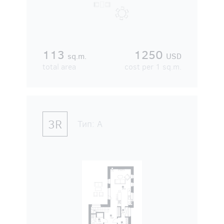
113
1250
sq.m.
USD
total area
cost per 1 sq.m.
3R
Тип:
А